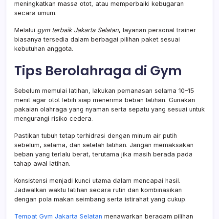
meningkatkan massa otot, atau memperbaiki kebugaran
secara umum.
Melalui
gym terbaik Jakarta Selatan
, layanan personal trainer
biasanya tersedia dalam berbagai pilihan paket sesuai
kebutuhan anggota.
Tips Berolahraga di Gym
Sebelum memulai latihan, lakukan pemanasan selama 10–15
menit agar otot lebih siap menerima beban latihan. Gunakan
pakaian olahraga yang nyaman serta sepatu yang sesuai untuk
mengurangi risiko cedera.
Pastikan tubuh tetap terhidrasi dengan minum air putih
sebelum, selama, dan setelah latihan. Jangan memaksakan
beban yang terlalu berat, terutama jika masih berada pada
tahap awal latihan.
Konsistensi menjadi kunci utama dalam mencapai hasil.
Jadwalkan waktu latihan secara rutin dan kombinasikan
dengan pola makan seimbang serta istirahat yang cukup.
Tempat Gym Jakarta Selatan
menawarkan beragam pilihan