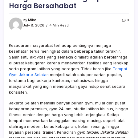
Harga Bersahabat
By
Miko
0
July 8, 2026
4 Min Read
Kesadaran masyarakat terhadap pentingnya menjaga
kesehatan terus meningkat dalam beberapa tahun terakhir.
Salah satu aktivitas yang semakin diminati adalah berolahraga
di pusat kebugaran karena menawarkan fasilitas yang lengkap
serta program latihan yang beragam. Tidak heran jika
Tempat
Gym Jakarta Selatan
menjadi salah satu pencarian populer,
terutama bagi pekerja kantoran, mahasiswa, hingga
masyarakat yang ingin menerapkan gaya hidup sehat secara
konsisten.
Jakarta Selatan memiliki banyak pilihan gym, mulai dari pusat
kebugaran premium, gym 24 jam, studio latihan khusus, hingga
fitness center dengan harga yang lebih terjangkau. Setiap
tempat menawarkan keunggulan masing-masing, seperti alat
olahraga modern, kelas kebugaran, kolam renang, hingga
layanan personal trainer. Kehadiran
gym terbaik Jakarta Selatan