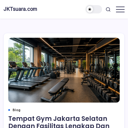
Skip
JKTsuara.com
to
Berita
content
Informasi
Jakarta
Hari
Ini
dan
Terbaru
Blog
Tempat Gym Jakarta Selatan
Dengan Fasilitas Lengkap Dan