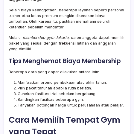
Selain biaya keanggotaan, beberapa layanan seperti personal
trainer atau kelas premium mungkin dikenakan biaya
tambahan. Oleh karena itu, pastikan memahami seluruh
ketentuan sebelum mendaftar.
Melalui
membership gym Jakarta
, calon anggota dapat memilih
paket yang sesuai dengan frekuensi latihan dan anggaran
yang dimiliki.
Tips Menghemat Biaya Membership
Beberapa cara yang dapat dilakukan antara lain:
Manfaatkan promo pembukaan atau akhir tahun.
Pilih paket tahunan apabila rutin berlatih.
Gunakan fasilitas trial sebelum bergabung.
Bandingkan fasilitas beberapa gym.
Tanyakan potongan harga untuk perusahaan atau pelajar.
Cara Memilih Tempat Gym
yang Tepat