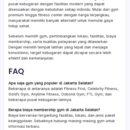
pusat kebugaran dengan fasilitas modern yang dapat
disesuaikan dengan kebutuhan setiap individu. Mulai dari gym
premium hingga fitness center dengan harga terjangkau,
masyarakat memiliki banyak alternatif untuk memulai gaya
hidup sehat.
Sebelum memilih gym, pertimbangkan lokasi, fasilitas, biaya
membership, serta kualitas pelayanan yang ditawarkan.
Dengan memilih tempat latihan yang tepat dan menjaga
konsistensi, target kebugaran dapat dicapai secara lebih
efektif dan berkelanjutan.
FAQ
Apa saja gym yang populer di Jakarta Selatan?
Beberapa di antaranya adalah Fitness First, Celebrity Fitness,
Gold’s Gym, Anytime Fitness, Osbond Gym, FTL Gym, dan
beberapa pusat kebugaran lainnya.
Berapa biaya membership gym di Jakarta Selatan?
Biaya bervariasi tergantung fasilitas, lokasi, dan jenis paket
keanggotaan. Sebaiknya hubungi masing-masing gym untuk
informasi terbaru.