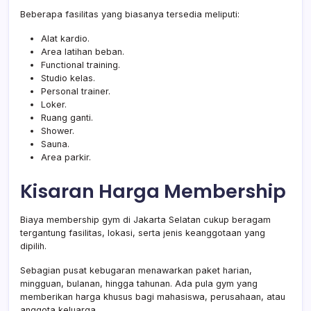
Beberapa fasilitas yang biasanya tersedia meliputi:
Alat kardio.
Area latihan beban.
Functional training.
Studio kelas.
Personal trainer.
Loker.
Ruang ganti.
Shower.
Sauna.
Area parkir.
Kisaran Harga Membership
Biaya membership gym di Jakarta Selatan cukup beragam
tergantung fasilitas, lokasi, serta jenis keanggotaan yang
dipilih.
Sebagian pusat kebugaran menawarkan paket harian,
mingguan, bulanan, hingga tahunan. Ada pula gym yang
memberikan harga khusus bagi mahasiswa, perusahaan, atau
anggota keluarga.