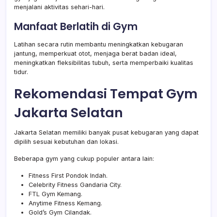
menjalani aktivitas sehari-hari.
Manfaat Berlatih di Gym
Latihan secara rutin membantu meningkatkan kebugaran
jantung, memperkuat otot, menjaga berat badan ideal,
meningkatkan fleksibilitas tubuh, serta memperbaiki kualitas
tidur.
Rekomendasi Tempat Gym
Jakarta Selatan
Jakarta Selatan memiliki banyak pusat kebugaran yang dapat
dipilih sesuai kebutuhan dan lokasi.
Beberapa gym yang cukup populer antara lain:
Fitness First Pondok Indah.
Celebrity Fitness Gandaria City.
FTL Gym Kemang.
Anytime Fitness Kemang.
Gold’s Gym Cilandak.