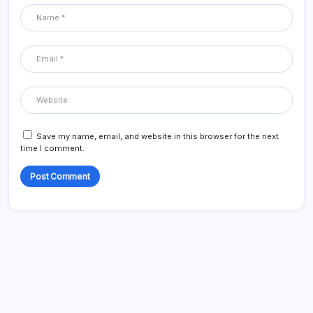
Save my name, email, and website in this browser for the next
time I comment.