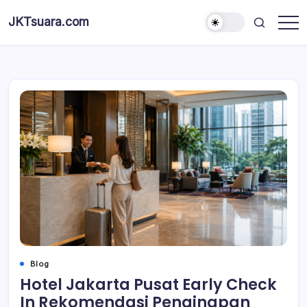
Skip
JKTsuara.com
to
Berita
content
Informasi
Jakarta
Hari
Ini
dan
Terbaru
Blog
Hotel Jakarta Pusat Early Check
In Rekomendasi Penginapan