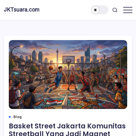
Skip
JKTsuara.com
to
Berita
content
Informasi
Jakarta
Hari
Ini
dan
Terbaru
Blog
Basket Street Jakarta Komunitas
Streetball Yang Jadi Magnet