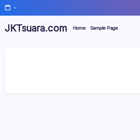
Skip
-
to
content
JKTsuara.com
Home
Sample Page
Berita
Informasi
Jakarta
Hari
Ini
dan
Terbaru