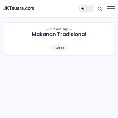
Skip
JKTsuara.com
to
Berita
content
Informasi
Jakarta
Hari
Ini
Browse Tag
dan
Makanan Tradisional
Terbaru
1 Article