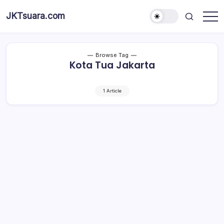
Skip
JKTsuara.com
to
Berita
content
Informasi
Jakarta
Hari
Ini
Browse Tag
dan
Kota Tua Jakarta
Terbaru
1 Article