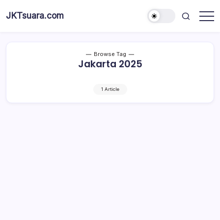
Skip
JKTsuara.com
to
Berita
content
Informasi
Jakarta
Hari
Ini
Browse Tag
dan
Jakarta 2025
Terbaru
1 Article