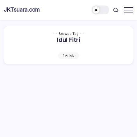
Skip
JKTsuara.com
to
Berita
content
Informasi
Jakarta
Hari
Ini
Browse Tag
dan
Idul Fitri
Terbaru
1 Article