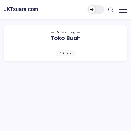
Skip
JKTsuara.com
to
Berita
content
Informasi
Jakarta
Hari
Ini
Browse Tag
dan
Toko Buah
Terbaru
1 Article